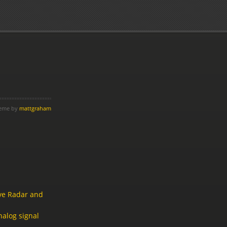
heme by
mattgraham
 Radar and
log signal