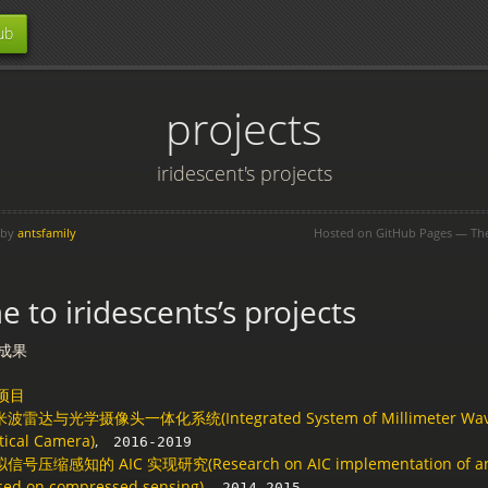
ub
projects
iridescent's projects
 by
antsfamily
Hosted on GitHub Pages — T
 to iridescents’s projects
成果
项目
波雷达与光学摄像头一体化系统(Integrated System of Millimeter Wave
tical Camera)
,
2016-2019
信号压缩感知的 AIC 实现研究(Research on AIC implementation of ana
sed on compressed sensing)
,
2014-2015